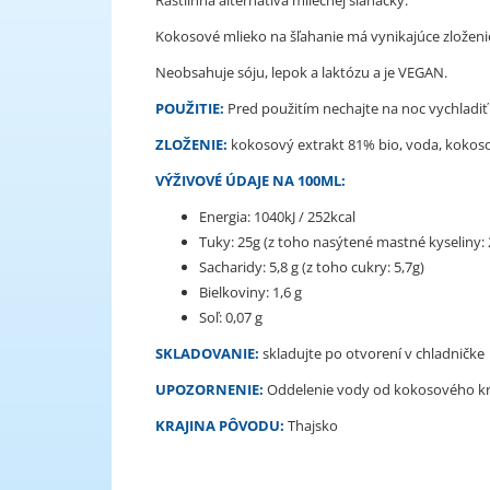
Rastlinná alternatíva mliečnej šľahačky.
Kokosové mlieko na šľahanie má vynikajúce zloženie 
Neobsahuje sóju, lepok a laktózu a je VEGAN.
POUŽITIE:
Pred použitím nechajte na noc vychladiť
ZLOŽENIE:
kokosový extrakt 81% bio, voda, kokoso
VÝŽIVOVÉ ÚDAJE NA 100ML:
Energia: 1040kJ / 252kcal
Tuky: 25g (z toho nasýtené mastné kyseliny: 
Sacharidy: 5,8 g (z toho cukry: 5,7g)
Bielkoviny: 1,6 g
Soľ: 0,07 g
SKLADOVANIE:
skladujte po otvorení v chladničke
UPOZORNENIE:
Oddelenie vody od kokosového kré
KRAJINA P
ÔVODU:
Thajsko