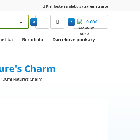
Prihláste sa
alebo sa
zaregistrujte
0.00€
0
0
etika
Bez obalu
Darčekové poukazy
ure's Charm
 400ml Nature's Charm