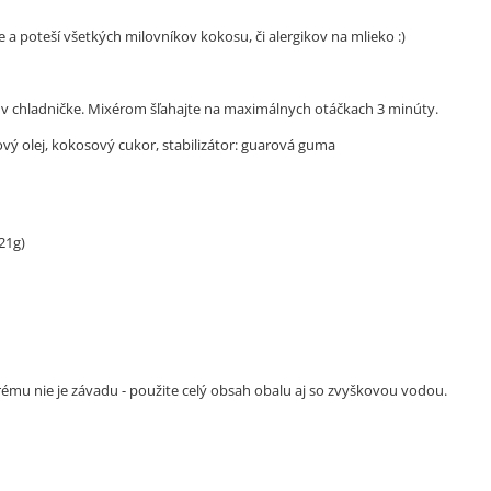
a poteší všetkých milovníkov kokosu, či alergikov na mlieko :)
 v chladničke. Mixérom šľahajte na maximálnych otáčkach 3 minúty.
vý olej, kokosový cukor, stabilizátor: guarová guma
21g)
mu nie je závadu - použite celý obsah obalu aj so zvyškovou vodou.