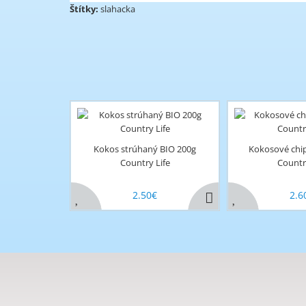
Štítky:
slahacka
Kokos strúhaný BIO 200g
Kokosové chi
Country Life
Countr
2.50€
2.6