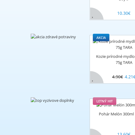
10.30€
AKCIA
Kozie prírodné myd
75g TARA
4.90€
4.21
LETNÝ HIT
Pohár Melón 300ml 
13.60€