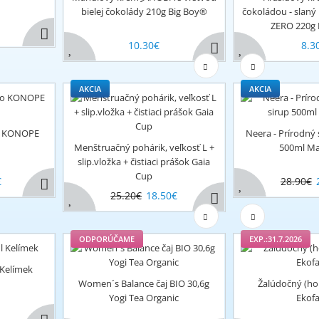
bielej čokolády 210g Big Boy®
čokoládou - slan
ZERO 220g 
10.30€
8.3
AKCIA
AKCIA
lo KONOPE
Neera - Prírodný
Menštruačný pohárik, veľkosť L +
500ml Ma
slip.vložka + čistiaci prášok Gaia
Cup
€
28.90€
25.20€
18.50€
ODPORÚČAME
EXP.:31.7.2026
Kelímek
Women´s Balance čaj BIO 30,6g
Žalúdočný (ho
Yogi Tea Organic
Ekof