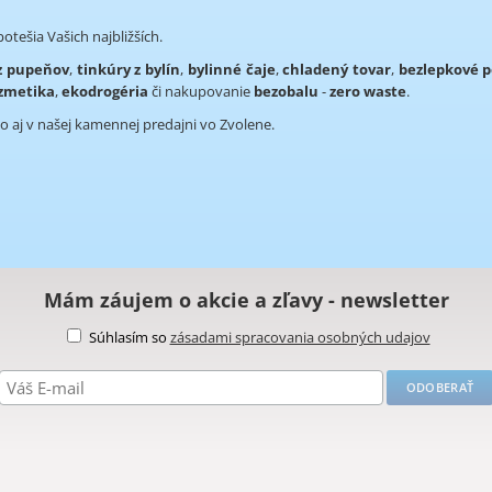
otešia Vašich najbližších.
 z pupeňov
,
tinkúry z bylín
,
bylinné čaje
,
chladený tovar
,
bezlepkové p
ozmetika
,
ekodrogéria
či nakupovanie
bezobalu
-
zero waste
.
o aj v našej kamennej predajni vo Zvolene.
Mám záujem o akcie a zľavy - newsletter
Súhlasím so
zásadami spracovania osobných udajov