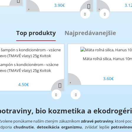
3.90€
3.1
Top produkty
Najpredávanejšie
Mäta roľná silica, Hanus 10
šampón s kondicionérom - vzácne
evo (TMAVÉ vlasy) 25g Kvitok
3.60€
4.50€
otraviny, bio kozmetika a ekodrogéri
Zvolene ponúkame naším cteným zákazníkom
zdravé potraviny
, ktoré po
odporia
chudnutie
,
detoxikácia organizmu
, zvládať lepšie
potravinov