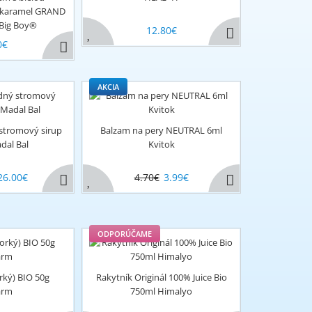
ý karamel GRAND
Big Boy®
12.80€
0€
AKCIA
 stromový sirup
Balzam na pery NEUTRAL 6ml
dal Bal
Kvitok
26.00€
4.70€
3.99€
ODPORÚČAME
rký) BIO 50g
Rakytník Originál 100% Juice Bio
arm
750ml Himalyo