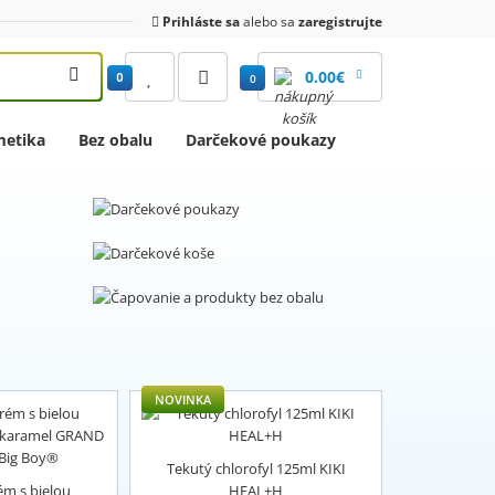
Prihláste sa
alebo sa
zaregistrujte
0.00€
0
0
etika
Bez obalu
Darčekové poukazy
NOVINKA
Tekutý chlorofyl 125ml KIKI
ém s bielou
HEAL+H