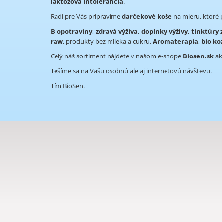
laktózová intolerancia
.
Radi pre Vás pripravíme
darčekové koše
na mieru, ktoré p
Biopotraviny
,
zdravá výživa
,
doplnky výživy
,
tinktúry
raw
, produkty bez mlieka a cukru.
Aromaterapia
,
bio k
Celý náš sortiment nájdete v našom e-shope
Biosen.sk
ak
Tešíme sa na Vašu osobnú ale aj internetovú návštevu.
Tím BioSen.