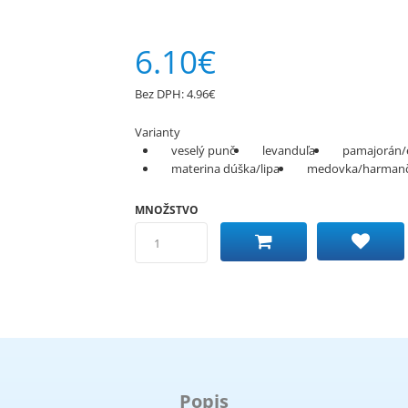
6.10€
Bez DPH:
4.96€
Varianty
veselý punč
levanduľa
pamajorán/
materina dúška/lipa
medovka/harman
MNOŽSTVO
Popis