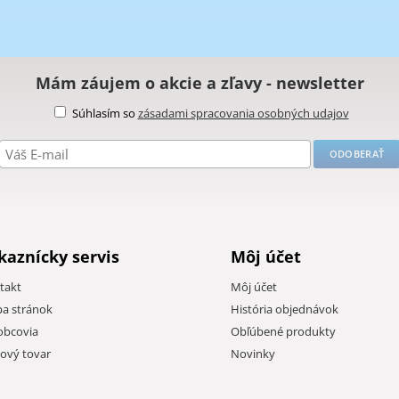
Mám záujem o akcie a zľavy - newsletter
Súhlasím so
zásadami spracovania osobných udajov
kaznícky servis
Môj účet
takt
Môj účet
a stránok
História objednávok
obcovia
Obľúbené produkty
iový tovar
Novinky