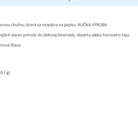
vocnou chuťou, ktorá sa rozplýva na jazyku. RUČNÁ VÝROBA.
vejších darov prírody do ľadovej limonády, dezertu alebo horúceho čaju.
ónová šťava.
0,1 g)