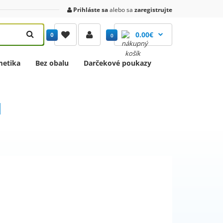
Prihláste sa
alebo sa
zaregistrujte
0.00€
0
0
etika
Bez obalu
Darčekové poukazy
l