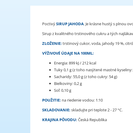
Poctivý
SIRUP JAHODA
. Je krásne hustý s plnou o
Sirup z kvalitného trstinového cukru a tých najláka
ZLOŽENIE:
trstinový cukor, voda, jahody 19 %, citr
VÝŽIVOVÉ ÚDAJE NA 100ML:
Energia: 899 kJ / 212 kcal
Tuky 0,1 g (z toho nasýtené mastné kyseliny: 
Sacharidy: 55,0 g (z toho cukry: 54 g)
Bielkoviny: 0,2 g
Soľ: 0,10 g
POUŽITIE:
na riedenie vodou: 1:10
SKLADOVANIE:
skladujte pri teplote 2 - 27 °C.
KRAJINA P
ÔVODU:
Česká Republika