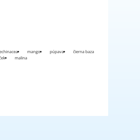
echinacea
mango
púpava
čierna baza
ček
malina