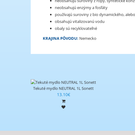
neobsahujú suroviny z ropy, syntetické konz
neobsahujú enzýmy a fosfáty
používajú suroviny z bio dynamického, aleb
obsahujú vitalizovanú vodu
obaly sú recyklovateľné
KRAJINA P
ÔVODU:
Nemecko
Tekuté mydlo NEUTRAL 1L Sonett
13.10€