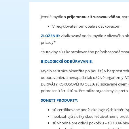
Jemné mydlo
s príjemnou citrusovou vôňou
, vyr
V recyklovateľnom obale s dávkovačom.
ZLOŽENIE:
vitalizovaná voda, mydlo z olivového olej
prísady*
*suroviny sú z kontrolovaného poľnohospodárstva
BIOLOGICKÉ ODBÚRAVANIE:
Mydlo sa stráca okamžite po použití, v bezprostre
odbúravanie), a nenapadá tak už živé organizmy. 
DERIVÁTY KOKOSOVÉHO OLEJA sú získavané chemicko
prirodzenú štruktúru. Pre mikroorganizmy je preto
SONETT PRODUKTY:
sú certifikované podľa ekologických kritérií
neobsahujú zložky škodlivé životnému prostr
sú vhodné pre citlivú pokožku – sú 100% bi