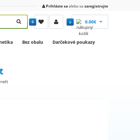
Prihláste sa
alebo sa
zaregistrujte
0.00€
0
0
etika
Bez obalu
Darčekové poukazy
t
nett