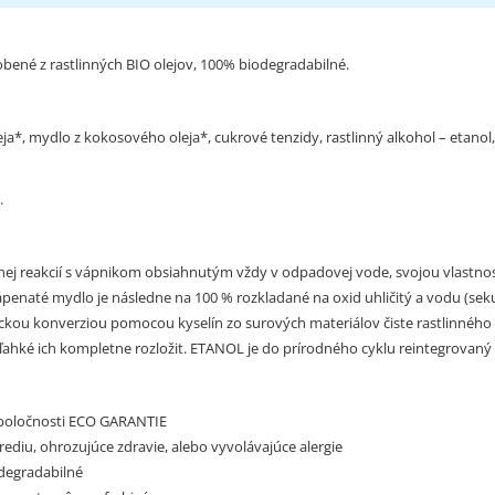
obené z rastlinných BIO olejov, 100% biodegradabilné.
a*, mydlo z kokosového oleja*, cukrové tenzidy, rastlinný alkohol – etanol, ra
.
dnej reakcií s vápnikom obsiahnutým vždy v odpadovej vode, svojou vlastn
Vápenaté mydlo je následne na 100 % rozkladané na oxid uhličitý a vodu (
u konverziou pomocou kyselín zo surových materiálov čiste rastlinného 
 ľahké ich kompletne rozložit. ETANOL je do prírodného cyklu reintegrovan
 spoločnosti ECO GARANTIE
ediu, ohrozujúce zdravie, alebo vyvolávajúce alergie
odegradabilné