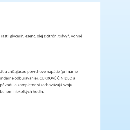
stl. glycerín, esenc. olej z citrón. trávy*, vonné
osťou znižujúcou povrchové napätie (primárne
sekundárne odbúravanie). CUKROVÉ ČINIDLO a
pôvodu a kompletne si zachovávajú svoju
ý behom niekoľkých hodín.