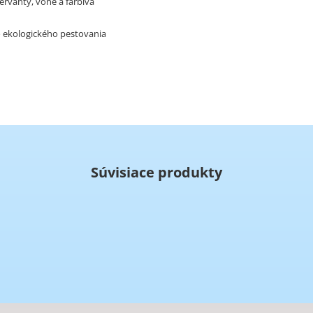
ervanty, vône a farbivá
o ekologického pestovania
Súvisiace produkty